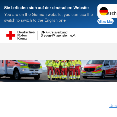
Sprache w
Sie befinden sich auf der deutschen Website
You are on the German website, you can use the
Suche
switch to switch to the English one
Alles klar
DRK-Kreisverband
Siegen-Wittgenstein e.V.
Rettungsdien
Siegen-Wittgens
Uns