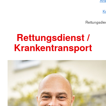
Ans
K
Rettungsdien
Rettungsdienst /
Krankentransport