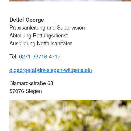
Detlef George
Praxisanleitung und Supervision
Abteilung Rettungsdienst
Ausbildung Notfallsanitäter
Tel.
0271-33716-4717
d.george(at)drk-siegen-wittgenstein
Bismarckstraße 68
57076 Siegen