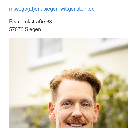
m.wego(at)drk-siegen-wittgenstein.de
Bismarckstraße 68
57076 Siegen