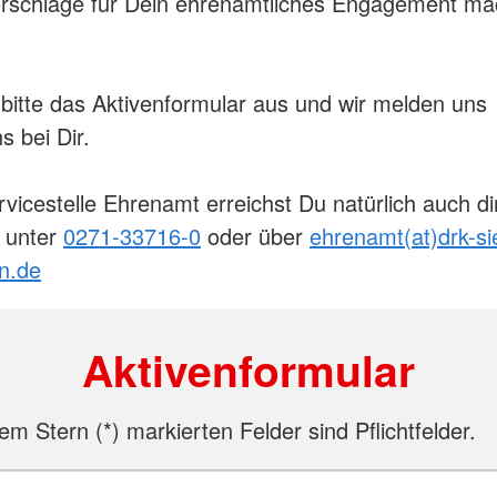
orschläge für Dein ehrenamtliches Engagement m
Notfallnac
Kleidespenden
Institutionen
Medizinpr
Weltweite Hilfe
Fortbildung DRK-Lehrkräfte
Basisnotfa
enst
Nachbar in Not
Defibrillator Schulung
ABC-CRB
Besuchsdienst
Inhouse-Seminar
 bitte das Aktivenformular aus und wir melden uns
Schulsanitätsdienst
Fortbildun
Einsatzein
s bei Dir.
Aus- und F
Einsatzkrä
Task Forc
vicestelle Ehrenamt erreichst Du natürlich auch di
h unter
0271-33716-0
oder über
ehrenamt(at)drk-si
in.de
Aktivenformular
nem Stern (
*
) markierten Felder sind Pflichtfelder.