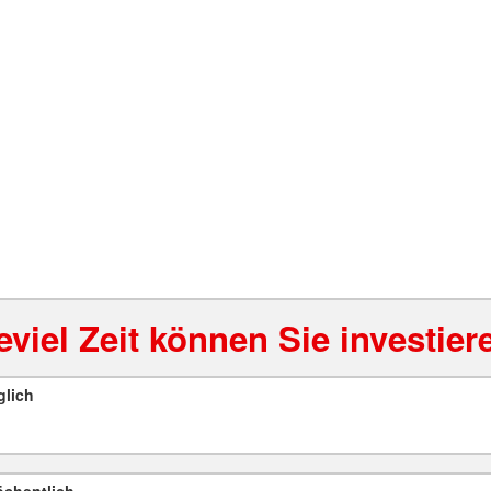
eviel Zeit können Sie investier
glich
chentlich