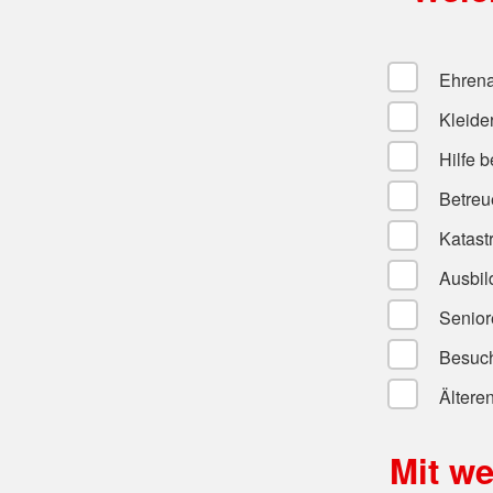
Ehrenam
Kleide
Hilfe b
Betreue
Katast
Ausbild
Senior
Besuch
Ältere
Mit w