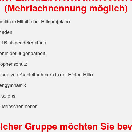
(Mehrfachnennung möglich)
tliche Mithilfe bei Hilfsprojekten
rladen
ei Blutspendeterminen
r in der Jugendarbeit
rophenschutz
ung von Kursteilnehmern in der Ersten-Hilfe
engymnastik
sdienst
n Menschen helfen
elcher Gruppe möchten Sie bev