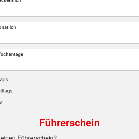
natlich
Wochentage
tags
ttags
s
Führerschein
 einen Führerschein?