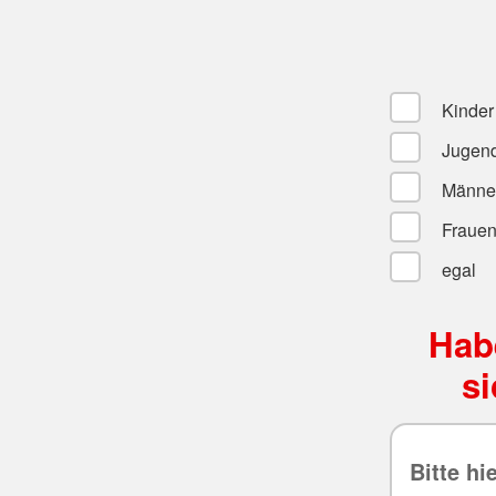
Kinder
Jugend
Männe
Fraue
egal
Hab
s