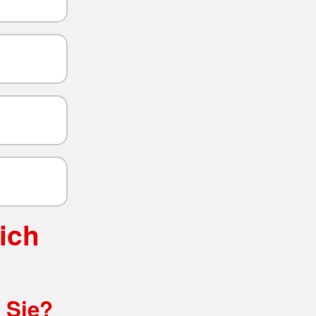
ich
t Sie?