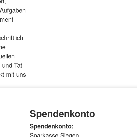
en,
n Aufgaben
ament
hriftlich
che
uellen
 und Tat
t mit uns
Spendenkonto
Spendenkonto:
Sparkasse Siegen