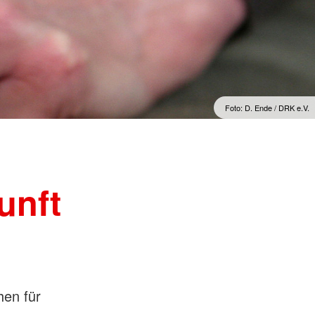
hsorge
Kreuzes
oduktegesetz (MPG)
Berufsausbildung
llnachsorge
Berufsfachschule
N-DekonV
gen für Einsatzkräfte der
heiten
ortbildung für
fte der Medizinischen
Foto: D. Ende / DRK e.V.
e (MTF) des Bundes
unft
hen für