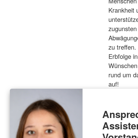
Menschen –
Krankheit 
unterstütz
zugunsten 
Abwägungen
zu treffen.
Erbfolge in
Wünschen u
rund um d
auf!
Ansprec
Assiste
Vorsta