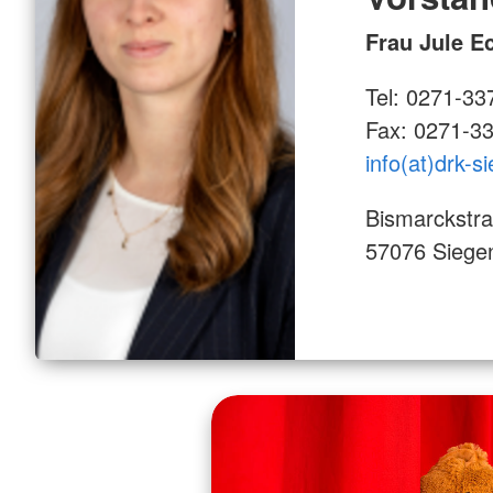
Frau Jule E
Tel: 0271-33
Fax: 0271-3
info(at)drk-s
Bismarckstr
57076 Siege