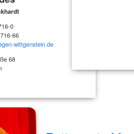
ckhardt
716-0
3716-66
iegen-wittgenstein.de
aße 68
n