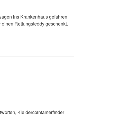
s
swagen ins Krankenhaus gefahren
r einen Rettungsteddy geschenkt.
worten, Kleidercointainerfinder