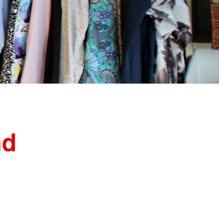
hsorge
Kreuzes
oduktegesetz (MPG)
Berufsausbildung
llnachsorge
Berufsfachschule
N-DekonV
gen für Einsatzkräfte der
heiten
ortbildung für
fte der Medizinischen
e (MTF) des Bundes
nd