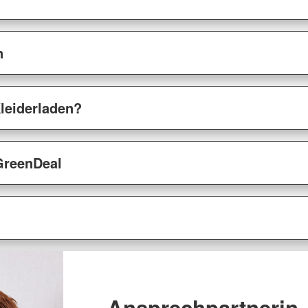
n
leiderladen?
GreenDeal
Ansprechpartnerin