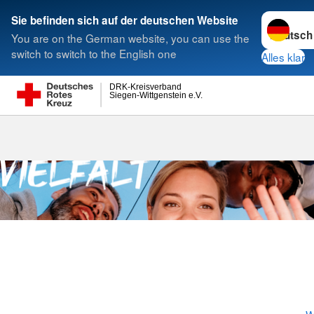
Sprache w
Sie befinden sich auf der deutschen Website
You are on the German website, you can use the
Suche
switch to switch to the English one
Alles klar
DRK-Kreisverband
Siegen-Wittgenstein e.V.