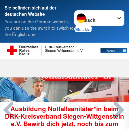
Sie befinden sich auf der
Sprache wechseln zu
deutschen Website
Suche
You are on the German website,
you can use the switch to switch to
Alles klar
the English one
DRK-Kreisverband
Menü
Siegen-Wittgenstein e.V.
Jahresbericht 2025/2026
in
Was war im vergangenen Geschäftsjahr alles los 
DRK-Kreisverband Siegen-Wittgenstein e. V.? Al