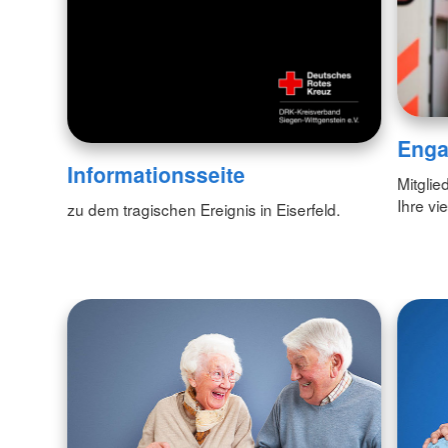
Enga
Informationsseite
Mitgli
Ihre vi
zu dem tragischen Ereignis in Eiserfeld.