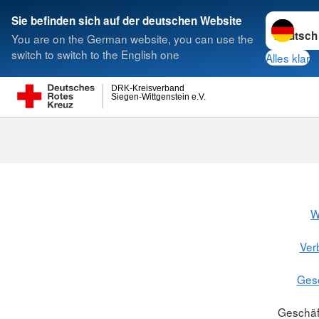
Sprache w
Sie befinden sich auf der deutschen Website
You are on the German website, you can use the
Suche
switch to switch to the English one
Alles klar
DRK-Kreisverband
Siegen-Wittgenstein e.V.
W
Ver
Gesc
Geschäf