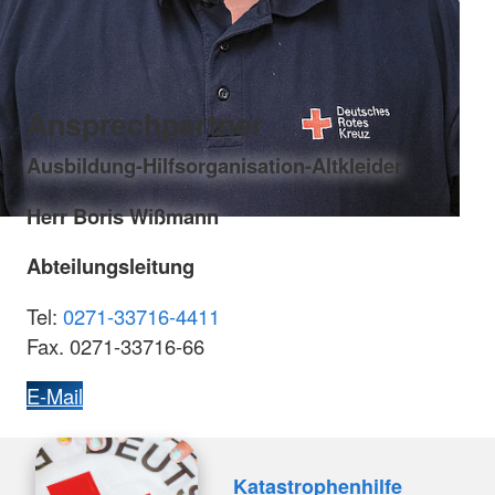
Ansprechpartner
Ausbildung-Hilfsorganisation-Altkleider
Herr Boris Wißmann
Abteilungsleitung
Tel:
0271-33716-4411
Fax. 0271-33716-66
E-Mail
Katastrophenhilfe