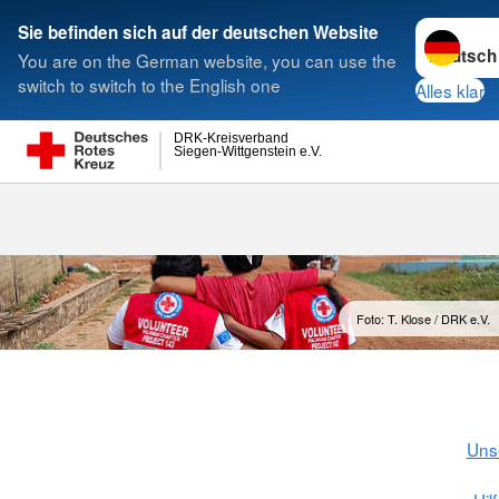
Sprache w
Sie befinden sich auf der deutschen Website
You are on the German website, you can use the
Suche
switch to switch to the English one
Alles klar
DRK-Kreisverband
Siegen-Wittgenstein e.V.
Weltweite Hilf
Foto: T. Klose / DRK e.V.
Uns