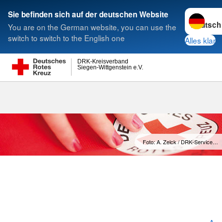
Sprache w
Sie befinden sich auf der deutschen Website
You are on the German website, you can use the
Suche
switch to switch to the English one
Alles klar
DRK-Kreisverband
Siegen-Wittgenstein e.V.
Kreisverband
Foto: A. Zelck / DRK-Service…