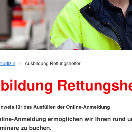
Notfallnac
Kleidespenden
Institutionen
Medizinpr
Weltweite Hilfe
Fortbildung DRK-Lehrkräfte
Basisnotfa
enst
Nachbar in Not
Defibrillator Schulung
ABC-CRB
Besuchsdienst
Inhouse-Seminar
Schulsanitätsdienst
Fortbildun
Einsatzein
Aus- und F
Einsatzkrä
Task Forc
lmedizin
Ausbildung Rettungshelfer
bildung Rettungshe
inweis für das Ausfüllen der Online-Anmeldung
Online-Anmeldung ermöglichen wir Ihnen rund u
minare zu buchen.