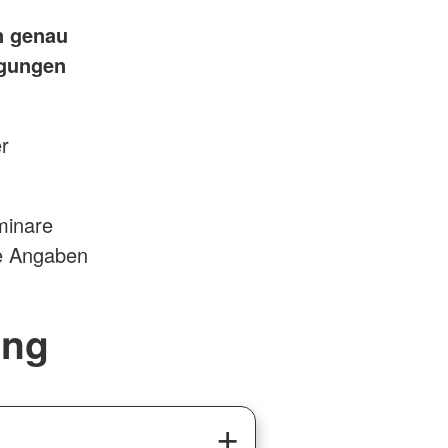
n genau
igungen
r
minare
ie Angaben
ung