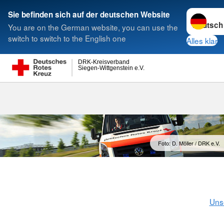
Sprache w
Sie befinden sich auf der deutschen Website
You are on the German website, you can use the
Suche
switch to switch to the English one
Alles klar
DRK-Kreisverband
Siegen-Wittgenstein e.V.
Foto: D. Möller / DRK e.V.
Uns