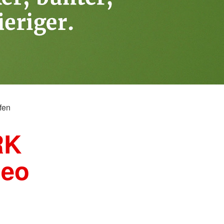
hsorge
Kreuzes
oduktegesetz (MPG)
Berufsausbildung
llnachsorge
Berufsfachschule
N-DekonV
gen für Einsatzkräfte der
heiten
ortbildung für
fte der Medizinischen
e (MTF) des Bundes
fen
RK
leo