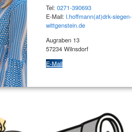
Tel:
0271-390693
E-Mail:
l.hoffmann(at)drk-siegen-
wittgenstein.de
Augraben 13
57234 Wilnsdorf
E-Mail