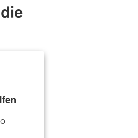
die
lfen
EO