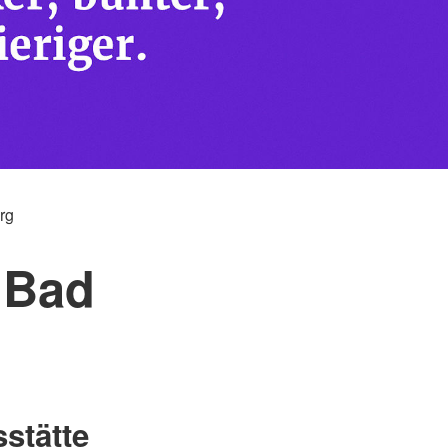
hsorge
Kreuzes
oduktegesetz (MPG)
Berufsausbildung
llnachsorge
Berufsfachschule
N-DekonV
gen für Einsatzkräfte der
heiten
ortbildung für
fte der Medizinischen
e (MTF) des Bundes
rg
 Bad
stätte