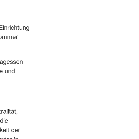
Einrichtung
 Sommer
ttagessen
de und
alität,
 die
keit der
nder in