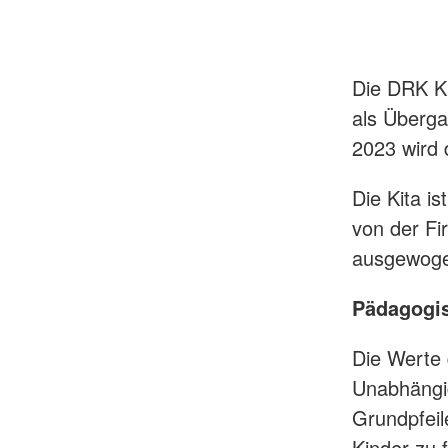
Die DRK Ki
als Überga
2023 wird 
Die Kita i
von der Fi
ausgewoge
Pädagogi
Die Werte 
Unabhängigk
Grundpfeil
Kinder zu f