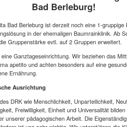
Bad Berleburg!
ta Bad Berleburg ist derzeit noch eine 1-gruppige 
ngslösung in der ehemaligen Baumrainklinik. Ab
die Gruppenstärke evtl. auf 2 Gruppen erweitert.
st eine Ganztageseinrichtung. Wir beziehen das Mi
rma apetito und achten besonders auf eine gesun
ne Ernährung.
sche Ausrichtung
des DRK wie Menschlichkeit, Unparteilichkeit, Neutr
eit, Freiwilligkeit, Einheit und Universalität bilden
er unserer pädagogischen Arbeit. Die Eigenständig
ördern ist uns sehr wichtig. Wir unterstützen die Ki