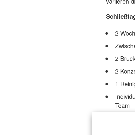
variieren 
Schließta
2 Woch
Zwisch
2 Brüc
2 Konz
1 Rein
Individ
Team