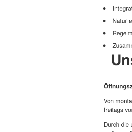
Integra
Natur e
Regelm
Zusamme
Un
Öffnungsz
Von montag
freitags v
Durch die 