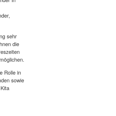
nder,
ng sehr
ihnen die
reszeiten
rmöglichen.
 Rolle in
nden sowie
Kita