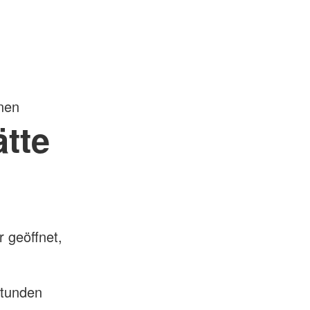
nen
tte
 geöffnet,
Stunden