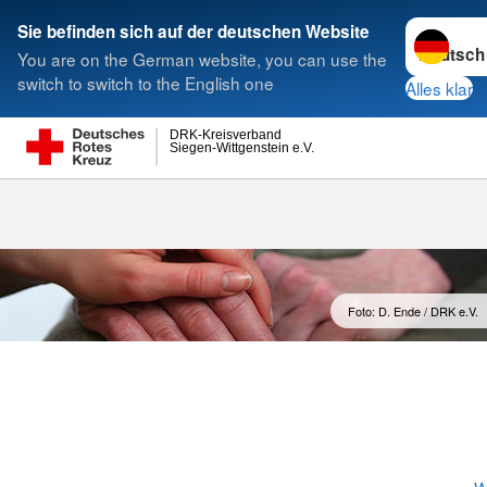
Sprache w
Sie befinden sich auf der deutschen Website
You are on the German website, you can use the
Suche
switch to switch to the English one
Alles klar
DRK-Kreisverband
Siegen-Wittgenstein e.V.
Foto: D. Ende / DRK e.V.