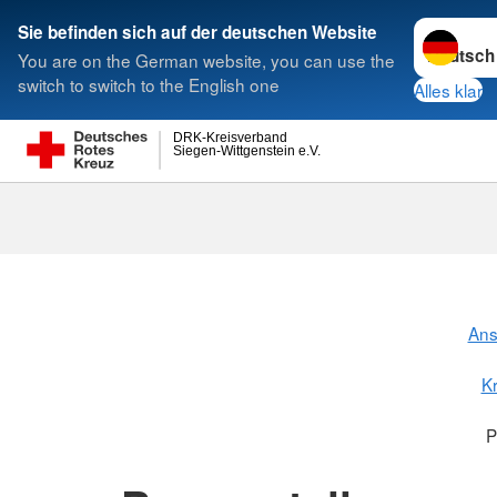
Sprache w
Sie befinden sich auf der deutschen Website
You are on the German website, you can use the
Suche
switch to switch to the English one
Alles klar
DRK-Kreisverband
Siegen-Wittgenstein e.V.
Ans
K
P