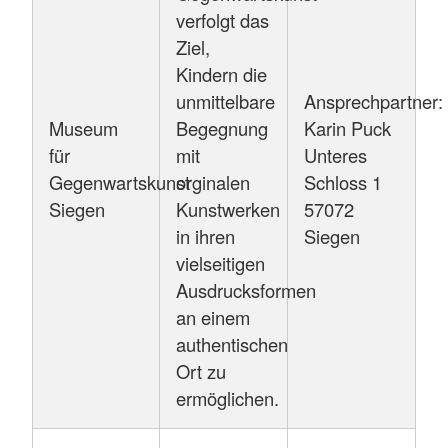
verfolgt das
Ziel,
Kindern die
unmittelbare
Ansprechpartner:
Museum
Begegnung
Karin Puck
für
mit
Unteres
Gegenwartskunst
orginalen
Schloss 1
Siegen
Kunstwerken
57072
in ihren
Siegen
vielseitigen
Ausdrucksformen
an einem
authentischen
Ort zu
ermöglichen.