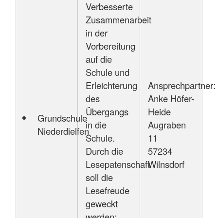
Verbesserte
Zusammenarbeit
in der
Vorbereitung
auf die
Schule und
Erleichterung
Ansprechpartner:
des
Anke Höfer-
Übergangs
Heide
Grundschule
in die
Augraben
Niederdielfen
Schule.
11
Durch die
57234
Lesepatenschaft
Wilnsdorf
soll die
Lesefreude
geweckt
werden;