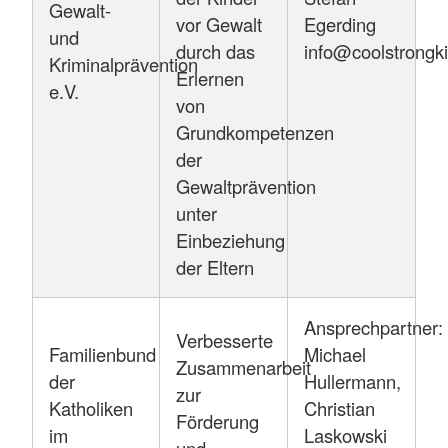
Gewalt-
vor Gewalt
Egerding
und
durch das
info@coolstrongk
Kriminalprävention
Erlernen
e.V.
von
Grundkompetenzen
der
Gewaltprävention
unter
Einbeziehung
der Eltern
Ansprechpartner:
Verbesserte
Familienbund
Michael
Zusammenarbeit
der
Hullermann,
zur
Katholiken
Christian
Förderung
im
Laskowski
und