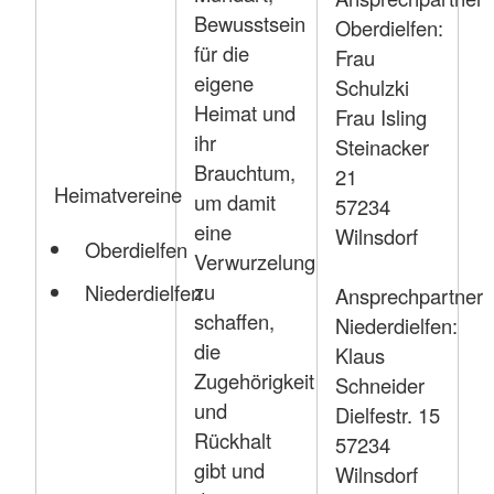
Bewusstsein
Oberdielfen:
für die
Frau
eigene
Schulzki
Heimat und
Frau Isling
ihr
Steinacker
Brauchtum,
21
Heimatvereine
um damit
57234
eine
Wilnsdorf
Oberdielfen
Verwurzelung
zu
Niederdielfen
Ansprechpartner
schaffen,
Niederdielfen:
die
Klaus
Zugehörigkeit
Schneider
und
Dielfestr. 15
Rückhalt
57234
gibt und
Wilnsdorf