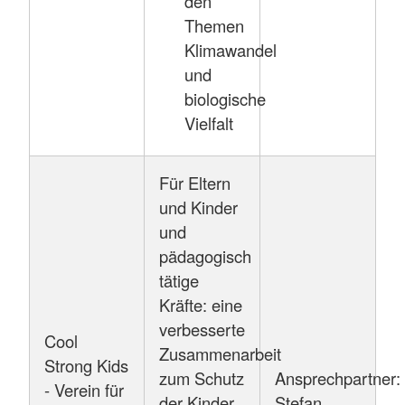
den
Themen
Klimawandel
und
biologische
Vielfalt
Für Eltern
und Kinder
und
pädagogisch
tätige
Kräfte: eine
verbesserte
Cool
Zusammenarbeit
Strong Kids
zum Schutz
Ansprechpartner:
- Verein für
der Kinder
Stefan