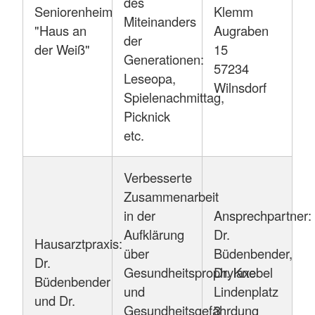
des
Seniorenheim
Klemm
Miteinanders
"Haus an
Augraben
der
der Weiß"
15
Generationen:
57234
Leseopa,
Wilnsdorf
Spielenachmittag,
Picknick
etc.
Verbesserte
Zusammenarbeit
in der
Ansprechpartner:
Aufklärung
Dr.
Hausarztpraxis:
über
Büdenbender,
Dr.
Gesundheitsprophylaxe
Dr. Knebel
Büdenbender
und
Lindenplatz
und Dr.
Gesundheitsgefährdung
3