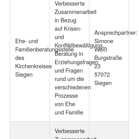
Verbesserte
Zusammenarbeit
in Bezug
auf Krisen-
Ansprechpartner:
und
Ehe- und
Simone
Konfliktbewältigung,
Familienberatungsstelle
Weiß
Beratung in
des
Burgstraße
Erziehungsfragen
Kirchenkreises
23
und Fragen
Siegen
57072
rund um die
Siegen
verschiedenen
Prozesse
von Ehe
und Familie
Verbesserte
Zusammenarbeit