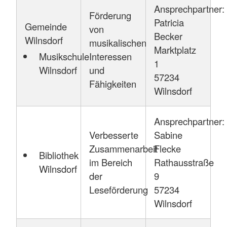
Ansprechpartner:
Förderung
Patricia
Gemeinde
von
Becker
Wilnsdorf
musikalischen
Marktplatz
Interessen
Musikschule
1
und
Wilnsdorf
57234
Fähigkeiten
Wilnsdorf
Ansprechpartner:
Verbesserte
Sabine
Zusammenarbeit
Flecke
Bibliothek
im Bereich
Rathausstraße
Wilnsdorf
der
9
Leseförderung
57234
Wilnsdorf