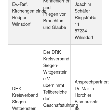
Kennenlernen
Ev.-Ref.
Joachim
und
Kirchengemeinde
Schäfer
Pflegen von
Rödgen
Ringstraße
Brauchtum
Wilnsdorf
11
und Glaube
57234
Wilnsdorf
Der DRK
Kreisverband
Siegen-
Wittgenstein
e.V.
Ansprechpartner:
übernimmt
DRK
Dr. Martin
Teilbereiche
Kreisverband
Horchler
der
Siegen-
Bismarckstr.
Geschäftsführung
Wittgenstein
68