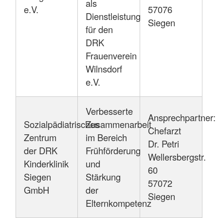
als
e.V.
57076
Dienstleistung
Siegen
für den
DRK
Frauenverein
Wilnsdorf
e.V.
Verbesserte
Ansprechpartner:
Sozialpädiatrisches
Zusammenarbeit
Chefarzt
Zentrum
im Bereich
Dr. Petri
der DRK
Frühförderung
Wellersbergstr.
Kinderklinik
und
60
Siegen
Stärkung
57072
GmbH
der
Siegen
Elternkompetenz