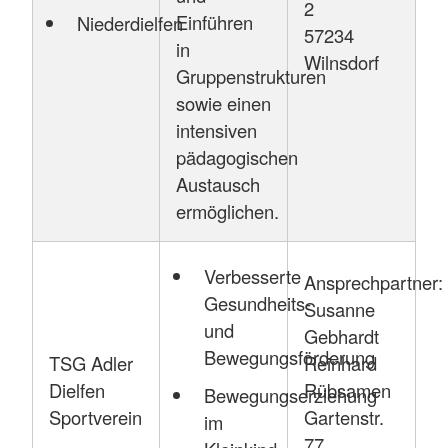
2
Einführen
Niederdielfen
57234
in
Wilnsdorf
Gruppenstrukturen
sowie einen
intensiven
pädagogischen
Austausch
ermöglichen.
Verbesserte
Ansprechpartner:
Gesundheits-
Susanne
und
Gebhardt
Bewegungsförderung
TSG Adler
Reinhard
Dielfen
Rübsamen
Bewegungserziehung
Sportverein
Gartenstr.
im
77