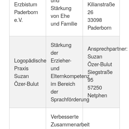
Erzbistum
Kilianstraße
Stärkung
Paderborn
26
von Ehe
e.V.
33098
und Familie
Paderborn
Stärkung
Ansprechpartner:
der
Suzan
Logopädische
Erzieher-
Özer-Bulut
Praxis
und
Siegstraße
Suzan
Elternkompetenz
95
Özer-Bulut
im Bereich
57250
der
Netphen
Sprachförderung
Verbesserte
Zusammenarbeit