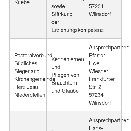
Knebel
sowie
57234
Stärkung
Wilnsdorf
der
Erziehungskompetenz
Ansprechpartner:
Pastoralverbund
Pfarrer
Kennenlernen
Südliches
Uwe
und
Siegerland
Wiesner
Pflegen von
Kirchengemeinde
Frankfurter
Brauchtum
Herz Jesu
Str. 2
und Glaube
Niederdielfen
57234
Wilnsdorf
Ansprechpartner:
Hans-