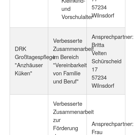
Kleinkind-
57234
und
Wilnsdorf
Vorschulalter
Ansprechpartner:
Verbesserte
Britta
DRK
Zusammenarbeit
Velten
Großtagespflege
im Bereich
Schürscheid
"Anzhäuser
"Vereinbarkeit
17
Küken"
von Familie
57234
und Beruf"
Wilnsdorf
Verbesserte
Zusammenarbeit
zur
Ansprechpartner:
Förderung
Frau