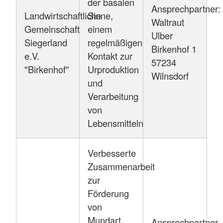
der basalen
Ansprechpartner:
Landwirtschaftliche
Sinne,
Waltraut
Gemeinschaft
einem
Ulber
Siegerland
regelmäßigen
Birkenhof 1
e.V.
Kontakt zur
57234
"Birkenhof"
Urproduktion
Wilnsdorf
und
Verarbeitung
von
Lebensmitteln
Verbesserte
Zusammenarbeit
zur
Förderung
von
Mundart,
Ansprechpartner