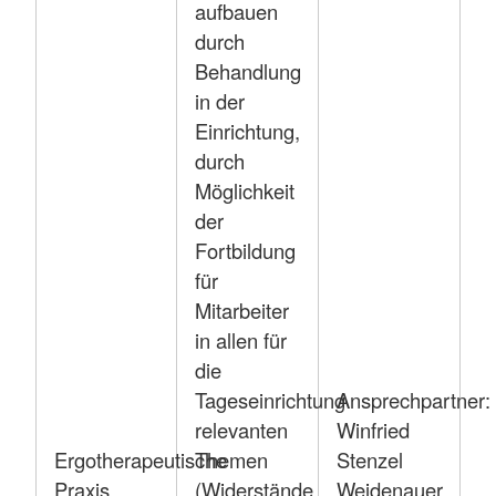
aufbauen
durch
Behandlung
in der
Einrichtung,
durch
Möglichkeit
der
Fortbildung
für
Mitarbeiter
in allen für
die
Tageseinrichtung
Ansprechpartner:
relevanten
Winfried
Ergotherapeutische
Themen
Stenzel
Praxis
(Widerstände
Weidenauer