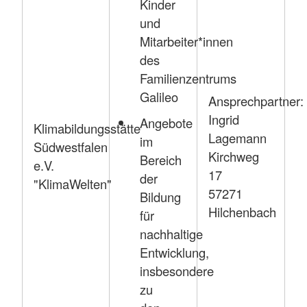
Kinder
und
Mitarbeiter*innen
des
Familienzentrums
Galileo
Ansprechpartner:
Ingrid
Angebote
Klimabildungsstätte
Lagemann
im
Südwestfalen
Kirchweg
Bereich
e.V.
17
der
"KlimaWelten"
57271
Bildung
Hilchenbach
für
nachhaltige
Entwicklung,
insbesondere
zu