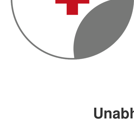
Unabh