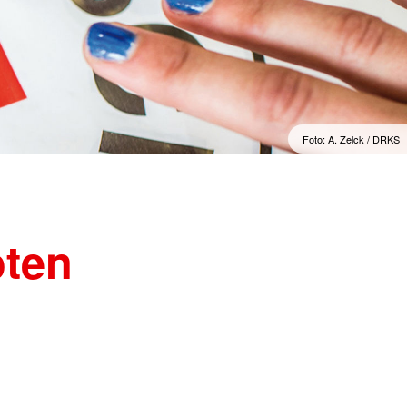
hsorge
Kreuzes
oduktegesetz (MPG)
Berufsausbildung
llnachsorge
Berufsfachschule
N-DekonV
gen für Einsatzkräfte der
heiten
ortbildung für
fte der Medizinischen
Foto: A. Zelck / DRKS
e (MTF) des Bundes
oten